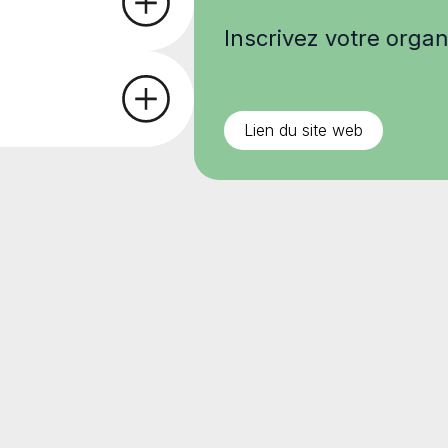
Inscrivez votre organ
Lien du site web
les