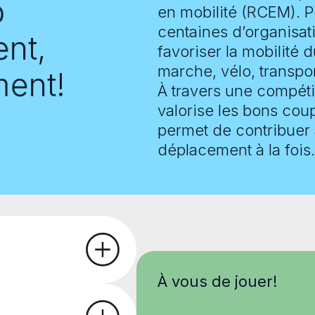
o
en mobilité (RCEM). 
centaines d’organisat
nt,
favoriser la mobilité
marche, vélo, transport
ment!
À travers une compétit
valorise les bons coup
permet de contribuer 
déplacement à la fois.
À vous de jouer!