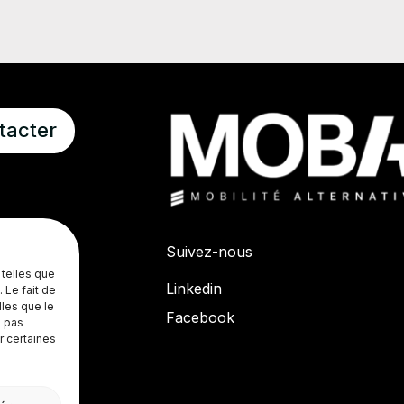
tacter
Suivez-nous
 telles que
Linkedin
 Le fait de
lles que le
Facebook
e pas
r certaines